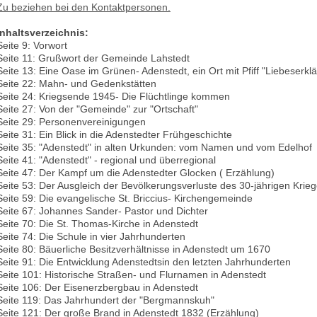
Zu beziehen bei den Kontaktpersonen.
Inhaltsverzeichnis:
Seite 9: Vorwort
Seite 11: Grußwort der Gemeinde Lahstedt
Seite 13: Eine Oase im Grünen- Adenstedt, ein Ort mit Pfiff "Liebeserkl
Seite 22: Mahn- und Gedenkstätten
Seite 24: Kriegsende 1945- Die Flüchtlinge kommen
Seite 27: Von der "Gemeinde" zur "Ortschaft"
Seite 29: Personenvereinigungen
Seite 31: Ein Blick in die Adenstedter Frühgeschichte
Seite 35: "Adenstedt" in alten Urkunden: vom Namen und vom Edelhof
Seite 41: "Adenstedt" - regional und überregional
Seite 47: Der Kampf um die Adenstedter Glocken ( Erzählung)
Seite 53: Der Ausgleich der Bevölkerungsverluste des 30-jährigen Krie
Seite 59: Die evangelische St. Briccius- Kirchengemeinde
Seite 67: Johannes Sander- Pastor und Dichter
Seite 70: Die St. Thomas-Kirche in Adenstedt
Seite 74: Die Schule in vier Jahrhunderten
Seite 80: Bäuerliche Besitzverhältnisse in Adenstedt um 1670
Seite 91: Die Entwicklung Adenstedtsin den letzten Jahrhunderten
Seite 101: Historische Straßen- und Flurnamen in Adenstedt
Seite 106: Der Eisenerzbergbau in Adenstedt
Seite 119: Das Jahrhundert der "Bergmannskuh"
Seite 121: Der große Brand in Adenstedt 1832 (Erzählung)