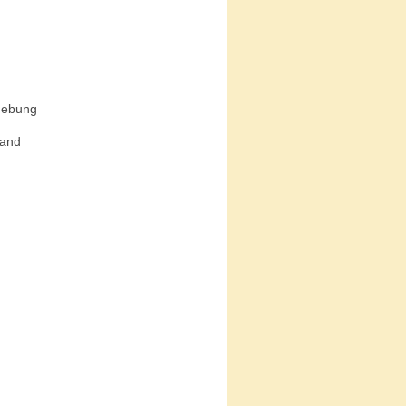
mgebung
band