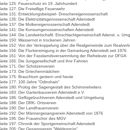
Seite 125: Feuerschutz im 19. Jahrhundert
Seite 127: Die Freiwillige Feuerwehr
Seite 131: Entwicklungsbeispiel- Dreschereigenossenschaft
Seite 135: Die Elektrizitätsgenossenschaft Adenstedt
Seite 137: Die Molkereigenossenschaft Adenstedt
Seite 141: Die Konsumgenossenschaften Adenstedt
Seite 144: Die Landwirtschaftl. Einschlachtgemeinschaft Adenst. u. U
Seite 150: Wassernot in trockenen Jahren
Seite 152: Von der Verkoppelung über die Realgemeinde zum Realver
Seite 156: Die Flurbereinigung in der Gemarkung Adenstedt seit 1976
Seite 161: Von der Fasslamdsversammlung der Reiheleute zur DFGA
Seite 165: Die Junggesellschaft und ihre Fahnen
Seite 171: Der Schützenverein
Seite 173: Die Griechenmädchen
Seite 175: Brauchtum gestern und heute
Seite 177: 100 Jahre "Odinshain"
Seite 180: Prolog der Sagengestalt des Schimmelreiters
Seite 183: Der Gartenbauverein Adenstedt e.V.
Seite 186: Geflügelzuchtverein Adenstedt und Umgebung
Seite 188: Der DRK- Ortsverein
Seite 190: Der Landfrauenverein
Seite 192: Der Männergesangverein Adenstedt von 1876
Seite 195: Der Frauenchor des MGV
Seite 197: Chronik der Sportgemeinschaft Adenstedt
Seite 205: Der Gesangverein "Waldesgrün"